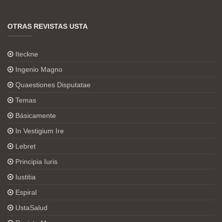
OTRAS REVISTAS USTA
Iteckne
Ingenio Magno
Quaestiones Disputatae
Temas
Básicamente
In Vestigium Ire
Lebret
Principia Iuris
Iustitia
Espiral
UstaSalud