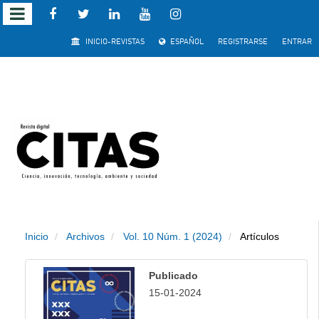
Salto
INICIO-REVISTAS
ESPAÑOL
REGISTRARSE
ENTRAR
rápido
al
contenido
de
la
página
Inicio
Archivos
Vol. 10 Núm. 1 (2024)
Artículos
Navegación
principal
Publicado
Contenido
15-01-2024
principal
Barra