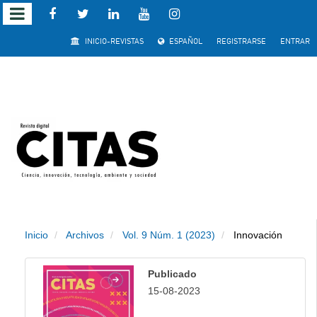
Salto
INICIO-REVISTAS
ESPAÑOL
REGISTRARSE
ENTRAR
rápido
al
contenido
de
la
página
Inicio
Archivos
Vol. 9 Núm. 1 (2023)
Innovación
Navegación
principal
Publicado
Contenido
15-08-2023
principal
Barra