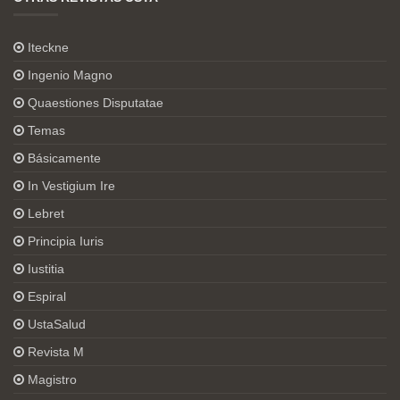
Iteckne
Ingenio Magno
Quaestiones Disputatae
Temas
Básicamente
In Vestigium Ire
Lebret
Principia Iuris
Iustitia
Espiral
UstaSalud
Revista M
Magistro