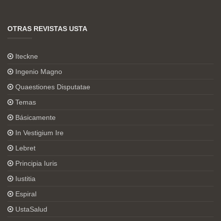
OTRAS REVISTAS USTA
Iteckne
Ingenio Magno
Quaestiones Disputatae
Temas
Básicamente
In Vestigium Ire
Lebret
Principia Iuris
Iustitia
Espiral
UstaSalud