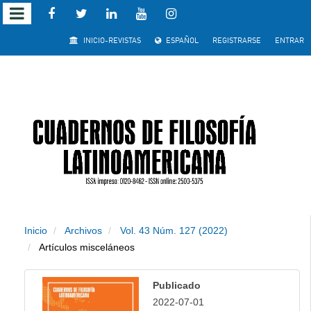
Salto
INICIO-REVISTAS
ESPAÑOL
REGISTRARSE
ENTRAR
rápido
al
contenido
de
la
página
Inicio
Archivos
Vol. 43 Núm. 127 (2022)
Navegación
Artículos misceláneos
principal
Contenido
Publicado
principal
2022-07-01
Barra