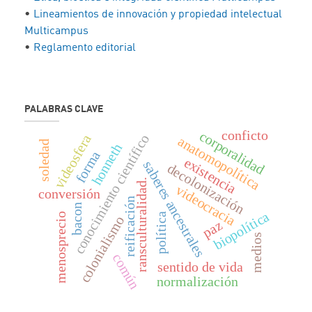
•
Lineamientos de innovación y propiedad intelectual
Multicampus
•
Reglamento editorial
PALABRAS CLAVE
conficto
corporalidad
conocimiento científico
videosfera
anatomopolítica
soledad
honneth
forma
existencia
saberes ancestrales
decolonización
ransculturalidad.
videocracia
conversión
reificación
bacon
biopolítica
política
menosprecio
colonialismo
paz
medios
común
sentido de vida
normalización