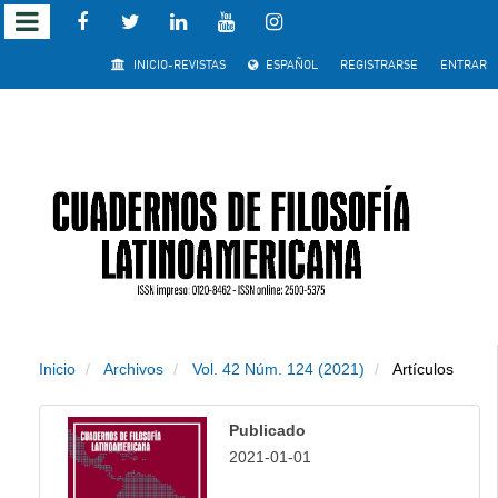
Salto
INICIO-REVISTAS
ESPAÑOL
REGISTRARSE
ENTRAR
rápido
al
contenido
de
la
página
Inicio
Archivos
Vol. 42 Núm. 124 (2021)
Artículos
Navegación
principal
Publicado
Contenido
2021-01-01
principal
Barra