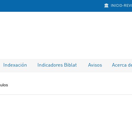
INICIO-REV
Indexación
Indicadores Biblat
Avisos
Acerca d
culos