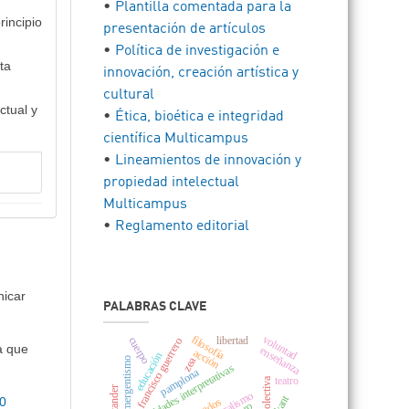
•
Plantilla comentada para la
rincipio
presentación de artículos
•
Política de investigación e
ta
innovación, creación artística y
cultural
ctual y
•
Ética, bioética e integridad
científica Multicampus
•
Lineamientos de innovación y
propiedad intelectual
Multicampus
•
Reglamento editorial
nicar
PALABRAS CLAVE
voluntad
filosofía
libertad
cuerpo
francisco guerrero
a que
enseñanza
acción
educación
zea
emergentismo
comunidades interpretativas
pamplona
teatro
kant
.0