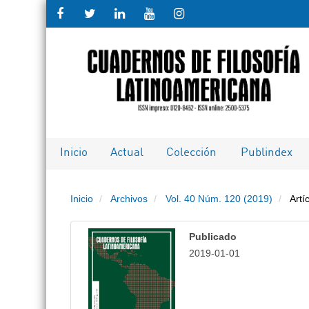
Salto
rápido
al
contenido
de
Inicio
Actual
Colección
Publindex
la
Inicio
Archivos
Vol. 40 Núm. 120 (2019)
Artí
página
Navegación
Publicado
principal
2019-01-01
Contenido
principal
Barra