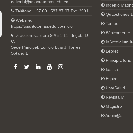
editorial@usantotomas.edu.co
Ingenio Magn
Teléfono: +57 601 587 87 97 Ext. 2991
Quaestiones D
Website:
Temas
https://usantotomas.edu.co/inicio
Básicamente
Dirección: Carrera 9 # 51-11, Bogotá D.
C.
In Vestigium Ir
Sede Principal, Edificio Luís J. Torres,
Lebret
Sótano 1
Principia Iuris
Iustitia
Espiral
UstaSalud
Revista M
Magistro
Aquin@s