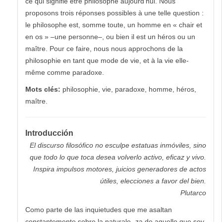
ce qui signifie être philosophe aujourd’hui. Nous
proposons trois réponses possibles à une telle question :
le philosophe est, somme toute, un homme en « chair et
en os » –une personne–, ou bien il est un héros ou un
maître. Pour ce faire, nous nous approchons de la
philosophie en tant que mode de vie, et à la vie elle-
même comme paradoxe.
Mots clés:
philosophie, vie, paradoxe, homme, héros,
maître.
Introducción
El discurso filosófico no esculpe estatuas inmóviles, sino
que todo lo que toca desea volverlo activo, eficaz y vivo.
Inspira impulsos motores, juicios generadores de actos
útiles, elecciones a favor del bien.
Plutarco
Como parte de las inquietudes que me asaltan
constantemente sobre la naturale- za de aquello que soy