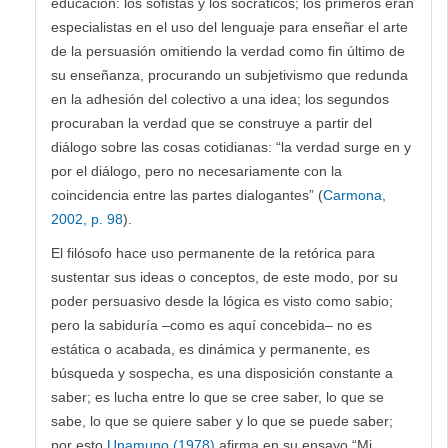
educación: los sofistas y los socráticos; los primeros eran
especialistas en el uso del lenguaje para enseñar el arte
de la persuasión omitiendo la verdad como fin último de
su enseñanza, procurando un subjetivismo que redunda
en la adhesión del colectivo a una idea; los segundos
procuraban la verdad que se construye a partir del
diálogo sobre las cosas cotidianas: “la verdad surge en y
por el diálogo, pero no necesariamente con la
coincidencia entre las partes dialogantes” (
Carmona,
2002, p. 98
).
El filósofo hace uso permanente de la retórica para
sustentar sus ideas o conceptos, de este modo, por su
poder persuasivo desde la lógica es visto como sabio;
pero la sabiduría –como es aquí concebida– no es
estática o acabada, es dinámica y permanente, es
búsqueda y sospecha, es una disposición constante a
saber; es lucha entre lo que se cree saber, lo que se
sabe, lo que se quiere saber y lo que se puede saber;
por esto
Unamuno (1978)
afirma en su ensayo “Mi