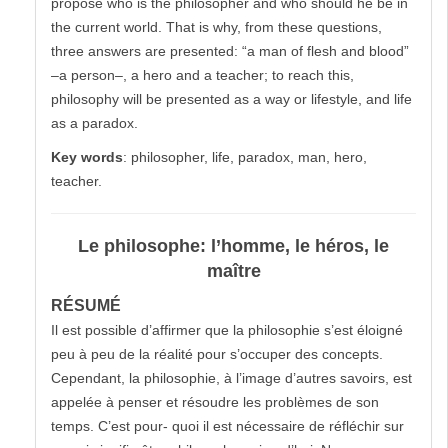
propose who is the philosopher and who should he be in
the current world. That is why, from these questions,
three answers are presented: “a man of flesh and blood”
–a person–, a hero and a teacher; to reach this,
philosophy will be presented as a way or lifestyle, and life
as a paradox.
Key words
: philosopher, life, paradox, man, hero,
teacher.
Le philosophe: l’homme, le héros, le
maître
RÉSUMÉ
Il est possible d’affirmer que la philosophie s’est éloigné
peu à peu de la réalité pour s’occuper des concepts.
Cependant, la philosophie, à l’image d’autres savoirs, est
appelée à penser et résoudre les problèmes de son
temps. C’est pour- quoi il est nécessaire de réfléchir sur