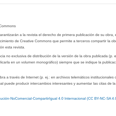
e Commons
antizarán a la revista el derecho de primera publicación de su obra, e
ocimiento de Creative Commons que permite a terceros compartir la ob
ón esta revista.
a no exclusiva de distribución de la versión de la obra publicada (p. ej
blicarla en un volumen monográfico) siempre que se indique la publicaci
ra a través de Internet (p. ej.: en archivos telemáticos institucionales 
al puede producir intercambios interesantes y aumentar las citas de la
ución-NoComercial-CompartirIgual 4.0 Internacional (CC BY-NC-SA 4.