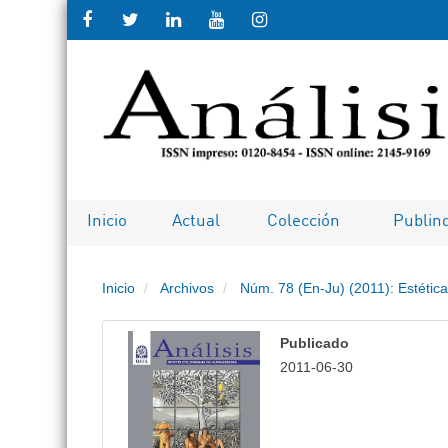
Salto rápido al contenido de la pági
Navegación principal
Contenido principal
Barra lateral
Inicio
Actual
Colección
Publin
Inicio
Archivos
Núm. 78 (En-Ju) (2011): Estética
Publicado
2011-06-30