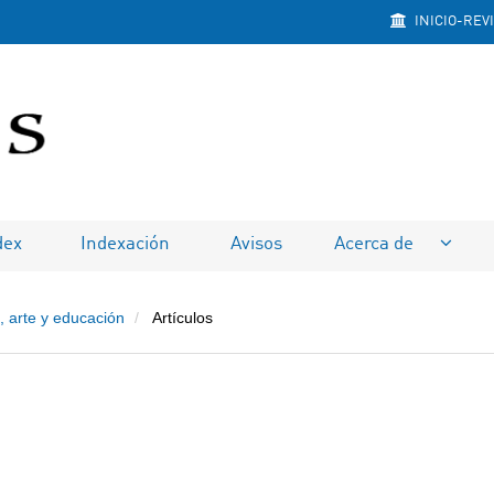
INICIO-REV
na
dex
Indexación
Avisos
Acerca de
, arte y educación
Artículos