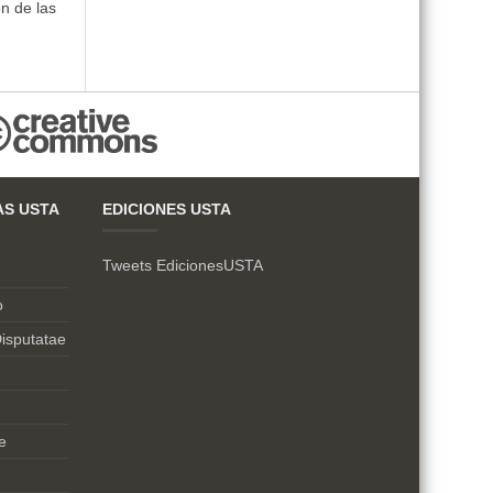
n de las
AS USTA
EDICIONES USTA
Tweets EdicionesUSTA
o
isputatae
e