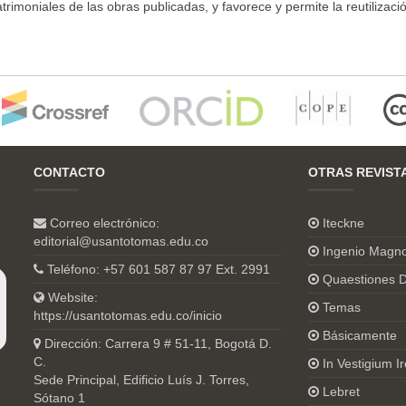
moniales de las obras publicadas, y favorece y permite la reutilizació
CONTACTO
OTRAS REVIST
Correo electrónico:
Iteckne
editorial@usantotomas.edu.co
Ingenio Magn
Teléfono: +57 601 587 87 97 Ext. 2991
Quaestiones D
Website:
Temas
https://usantotomas.edu.co/inicio
Básicamente
Dirección: Carrera 9 # 51-11, Bogotá D.
C.
In Vestigium Ir
Sede Principal, Edificio Luís J. Torres,
Lebret
Sótano 1