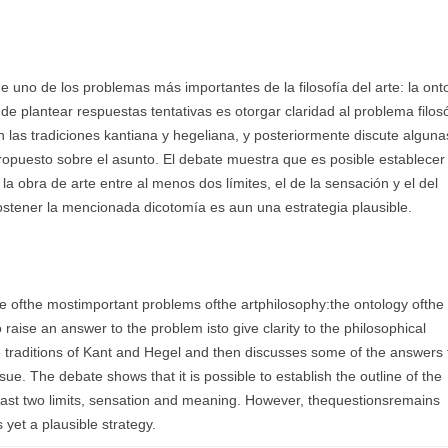
de uno de los problemas más importantes de la filosofía del arte: la ont
de plantear respuestas tentativas es otorgar claridad al problema filosó
 las tradiciones kantiana y hegeliana, y posteriormente discute alguna
opuesto sobre el asunto. El debate muestra que es posible establecer 
la obra de arte entre al menos dos límites, el de la sensación y el del
ostener la mencionada dicotomía es aun una estrategia plausible.
e ofthe mostimportant problems ofthe artphilosophy:the ontology ofthe
raise an answer to the problem isto give clarity to the philosophical
he traditions of Kant and Hegel and then discusses some of the answers 
e. The debate shows that it is possible to establish the outline of the
least two limits, sensation and meaning. However, thequestionsremains
yet a plausible strategy.