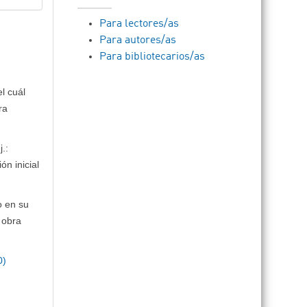
Para lectores/as
Para autores/as
Para bibliotecarios/as
l cuál
ra
.:
ón inicial
o en su
 obra
0)