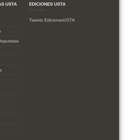
AS USTA
EDICIONES USTA
Tweets EdicionesUSTA
o
isputatae
e