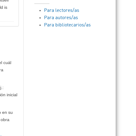
ld is
Para lectores/as
Para autores/as
Para bibliotecarios/as
l cuál
ra
.:
ón inicial
o en su
 obra