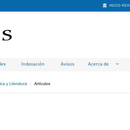
INICIO-REV
na
dex
Indexación
Avisos
Acerca de
ca y Literatura
Artículos