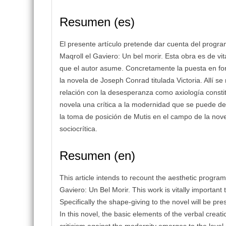
Resumen (es)
El presente artículo pretende dar cuenta del program
Maqroll el Gaviero: Un bel morir. Esta obra es de vi
que el autor asume. Concretamente la puesta en fo
la novela de Joseph Conrad titulada Victoria. Allí 
relación con la desesperanza como axiología constit
novela una crítica a la modernidad que se puede de
la toma de posición de Mutis en el campo de la nove
sociocrítica.
Resumen (en)
This article intends to recount the aesthetic progra
Gaviero: Un Bel Morir. This work is vitally importan
Specifically the shape-giving to the novel will be pre
In this novel, the basic elements of the verbal creat
criticism against the modernity emerges to the level 