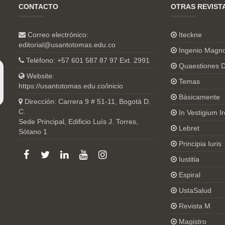
CONTACTO
OTRAS REVIST
Correo electrónico:
Iteckne
editorial@usantotomas.edu.co
Ingenio Magn
Teléfono: +57 601 587 87 97 Ext. 2991
Quaestiones D
Website:
Temas
https://usantotomas.edu.co/inicio
Básicamente
Dirección: Carrera 9 # 51-11, Bogotá D.
C.
In Vestigium Ir
Sede Principal, Edificio Luís J. Torres,
Lebret
Sótano 1
Principia Iuris
Iustitia
Espiral
UstaSalud
Revista M
Magistro