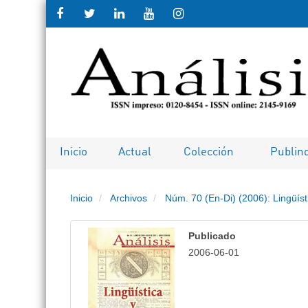
Salto rápido al contenido de la pági
Navegación principal
Contenido principal
Barra lateral
Inicio
Actual
Colección
Publin
Inicio
Archivos
Núm. 70 (En-Di) (2006): Lingüísti
Publicado
2006-06-01