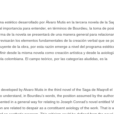
a estético desa­rrollado por Álvaro Mutis en la tercera novela de la S
tal importancia para entender, en términos de Bourdieu, la toma de pos
rma de la novela se presentará de una manera general para relaciona
se revisarán los elementos fundamentales de la creación verbal que se 
uyente de la obra, por esta razón emerge a nivel del programa estétic
finir desde la misma novela como creación artística y desde la axiolog
la colombiana. El campo teórico, por las categorías aludidas, es la
m developed by Alvaro Mutis in the third novel of the Saga de Maqroll el
t to understand, in Bourdieu’s words, the position assumed by the author
sented in a general way for relating to Joseph Conrad’s novel entitled Vi
ion are related to despair as a constituent axiology of the work. That is 
of an aesthetic program. This criticism could be defined from the novel i