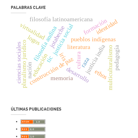
PALABRAS CLAVE
filosofía lati­noamericana
formación
identidad
virtualidad
justicia social
jotabeche
filosofía andina
logos
pueblos indígenas
pluralismo jurídico
ciencias sociales
justicia india
literatura
multiculturalismo
pedagogía
cultura
iris
educación
tic
construcción de paz
raza
nación
desarrollo
ethos
memoria
ÚLTIMAS PUBLICACIONES