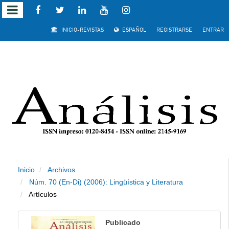
Salto rápido al contenido de la página
INICIO-REVISTAS
ESPAÑOL
REGISTRARSE
ENTRAR
Navegación principal
Contenido principal
Barra lateral
Inicio
Archivos
Núm. 70 (En-Di) (2006): Lingüística y Literatura
Artículos
Publicado