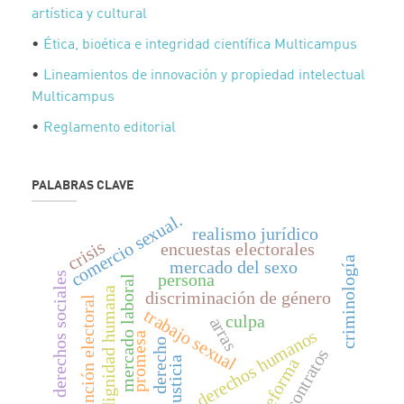
artística y cultural
•
Ética, bioética e integridad científica Multicampus
•
Lineamientos de innovación y propiedad intelectual
Multicampus
•
Reglamento editorial
PALABRAS CLAVE
comercio sexual.
realismo jurídico
crisis
encuestas electorales
criminología
mercado del sexo
derechos sociales
persona
mercado laboral
dignidad humana
discriminación de género
función electoral
trabajo sexual
culpa
arras
derechos humanos
promesa
derecho
contratos
justicia
reforma