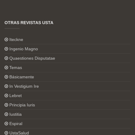
OTRAS REVISTAS USTA
Iteckne
Ingenio Magno
Quaestiones Disputatae
Temas
Básicamente
In Vestigium Ire
Lebret
Principia Iuris
Iustitia
Espiral
UstaSalud