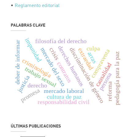
•
Reglamento editorial
PALABRAS CLAVE
impunidad
filosofía del derecho
deber de informar
derechos humanos
culpa
crisis
mercado del sexo
discriminación de género
extraedad
compraventa
arras
pedagogía para la paz
criminología
contratos
causalidad
trabajo sexual
persona
justicia
reforma
derecho
promesa
mercado laboral
cultura de paz
responsabilidad civil
ÚLTIMAS PUBLICACIONES