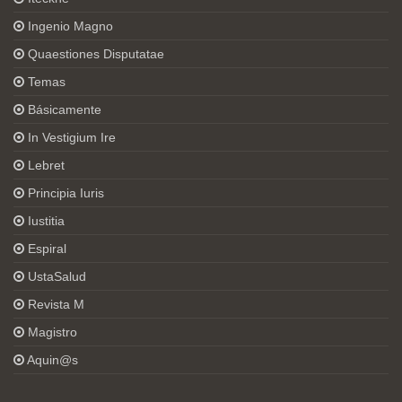
Ingenio Magno
Quaestiones Disputatae
Temas
Básicamente
In Vestigium Ire
Lebret
Principia Iuris
Iustitia
Espiral
UstaSalud
Revista M
Magistro
Aquin@s