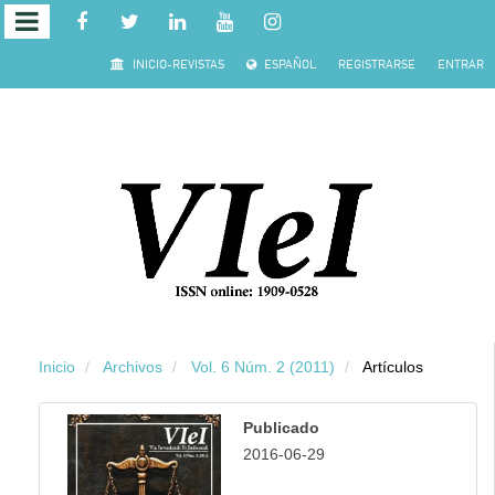
Salto rápido al contenido de la página
INICIO-REVISTAS
ESPAÑOL
REGISTRARSE
ENTRAR
Navegación principal
Contenido principal
Barra lateral
Inicio
Archivos
Vol. 6 Núm. 2 (2011)
Artículos
Publicado
2016-06-29