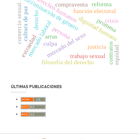
discriminación de género
derechos humanos
reforma
compraventa
comercio sexual.
cultura de paz
función electoral
derecho
dignidad humana
crisis
promesa
mercado laboral
persona
mercado del sexo
arras
extraedad
culpa
contratos
justicia
equidad
trabajo sexual
filosofía del derecho
ÚLTIMAS PUBLICACIONES