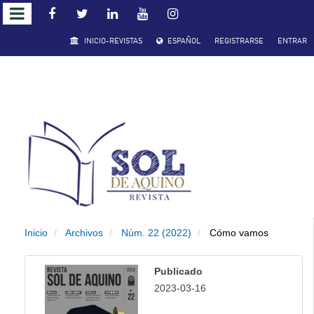
Salto
INICIO-REVISTAS
ESPAÑOL
REGISTRARSE
ENTRAR
rápido
al
contenido
de
la
página
Inicio
Archivos
Núm. 22 (2022)
Cómo vamos
Navegación
principal
Publicado
Contenido
2023-03-16
principal
Barra