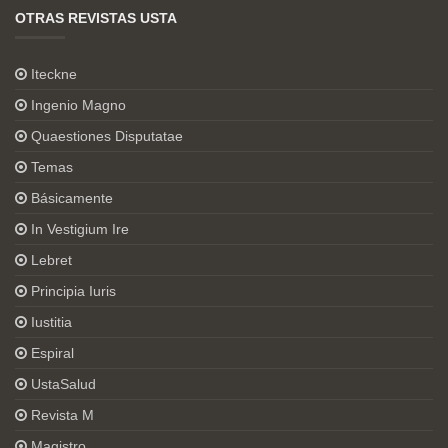
OTRAS REVISTAS USTA
Iteckne
Ingenio Magno
Quaestiones Disputatae
Temas
Básicamente
In Vestigium Ire
Lebret
Principia Iuris
Iustitia
Espiral
UstaSalud
Revista M
Magistro