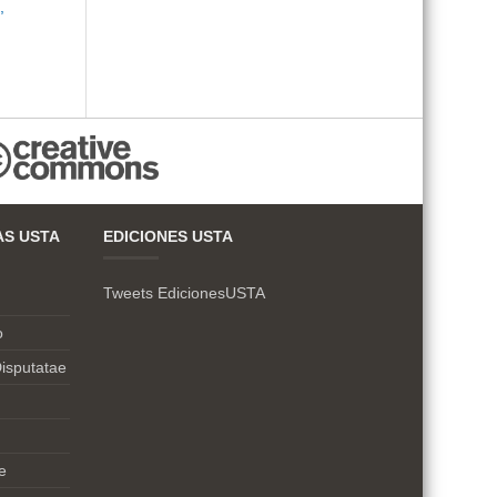
,
AS USTA
EDICIONES USTA
Tweets EdicionesUSTA
o
isputatae
e