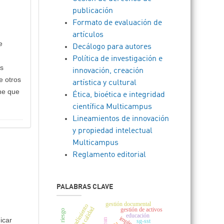
publicación
Formato de evaluación de
artículos
e
Decálogo para autores
Política de investigación e
as
innovación, creación
e otros
artística y cultural
ene que
Ética, bioética e integridad
científica Multicampus
Lineamientos de innovación
y propiedad intelectual
Multicampus
Reglamento editorial
PALABRAS CLAVE
gestión documental
rendimiento
gestión de activos
educación
icar
lean
sg-sst