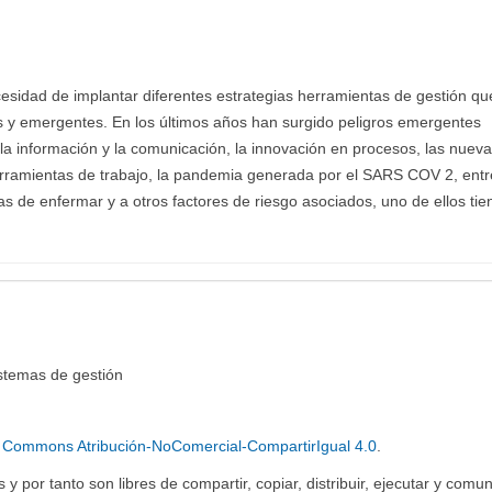
cesidad de implantar diferentes estrategias herramientas de gestión qu
es y emergentes. En los últimos años han surgido peligros emergentes
 la información y la comunicación, la innovación en procesos, las nuev
erramientas de trabajo, la pandemia generada por el SARS COV 2, entr
s de enfermar y a otros factores de riesgo asociados, uno de ellos ti
stemas de gestión
e Commons Atribución-NoComercial-CompartirIgual 4.0
.
y por tanto son libres de compartir, copiar, distribuir, ejecutar y comun