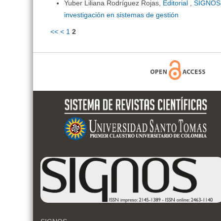
Yuber Liliana Rodríguez Rojas,
Editorial
,
SIGNOS, 
investigación en sistemas de gestión
<<
<
1
2