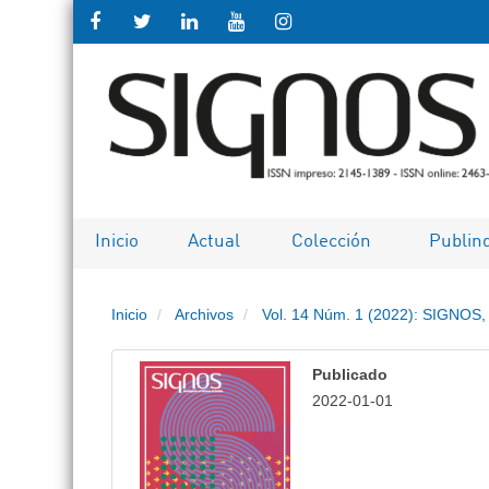
Salto
rápido
al
contenido
de
Inicio
Actual
Colección
Publin
la
Inicio
Archivos
Vol. 14 Núm. 1 (2022): SIGNOS, 
página
Navegación
Publicado
principal
2022-01-01
Contenido
principal
Barra