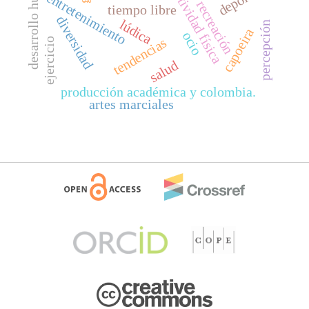
desarrollo humano
actividad física
entretenimiento
recreación
tiempo libre
diversidad
lúdica
percepción
capoeira
ocio
tendencias
ejercicio
salud
producción académica y colombia.
artes marciales