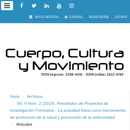
Salto
INICIO-REVISTAS
ESPAÑOL
REGISTRARSE
ENTRAR
rápido
al
contenido
de
la
página
Inicio
Archivos
Navegación
Vol. 9 Núm. 2 (2019): Resultados de Proyectos de
principal
Investigación Formativa - La actividad física como herramienta
Contenido
de promoción de la salud y prevención de la enfermedad
principal
Artículos
Barra