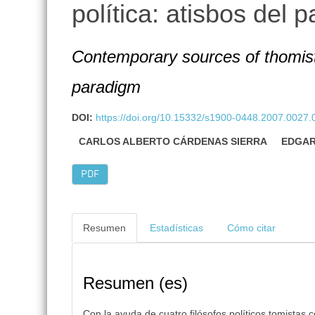
política: atisbos del
lateral
Contemporary sources of thomistic
paradigm
DOI:
https://doi.org/10.15332/s1900-0448.2007.0027.
CARLOS ALBERTO CÁRDENAS SIERRA
EDGAR
PDF
Resumen
Estadísticas
Cómo citar
Resumen (es)
Con la ayuda de cuatro filósofos políticos tomista