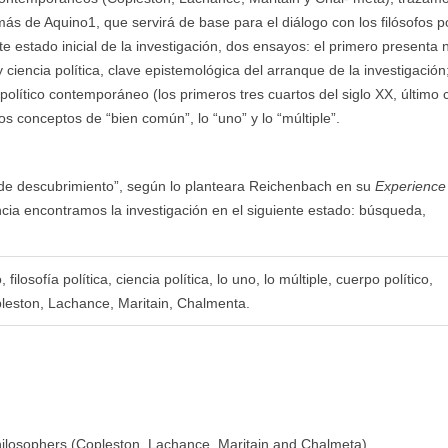
más de Aquino1, que servirá de base para el diálogo con los filósofos po
e estado inicial de la investigación, dos ensayos: el primero presenta 
a y ciencia política, clave epistemológica del arranque de la investigación;
político contemporáneo (los primeros tres cuartos del siglo XX, último 
s conceptos de “bien común”, lo “uno” y lo “múltiple”.
de descubrimiento”, según lo planteara Reichenbach en su
Experience
encia encontramos la investigación en el siguiente estado: búsqueda,
losofía política, ciencia política, lo uno, lo múltiple, cuerpo político,
pleston, Lachance, Maritain, Chalmenta.
philosophers (Copleston, Lachance, Maritain and Chalmeta)