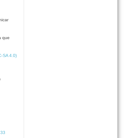
nicar
a que
C-SA 4.0)
a
 33