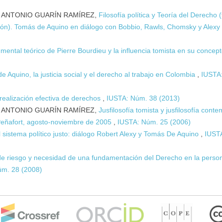
 ANTONIO GUARÍN RAMÍREZ,
Filosofía política y Teoría del Derecho (f
tación). Tomás de Aquino en diálogo con Bobbio, Rawls, Chomsky y Alex
rumental teórico de Pierre Bourdieu y la influencia tomista en su concep
e Aquino, la justicia social y el derecho al trabajo en Colombia
,
IUSTA
realización efectiva de derechos
,
IUSTA: Núm. 38 (2013)
 ANTONIO GUARÍN RAMÍREZ,
Jusfilosofía tomista y jusfilosofía con
Peñafort, agosto-noviembre de 2005
,
IUSTA: Núm. 25 (2006)
l sistema político justo: diálogo Robert Alexy y Tomás De Aquino
,
IUST
e riesgo y necesidad de una fundamentación del Derecho en la perso
úm. 28 (2008)