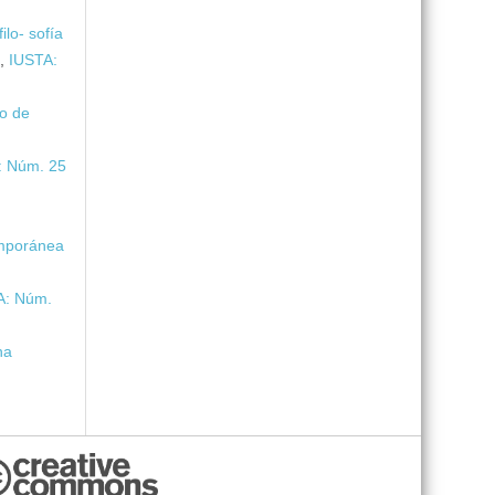
ilo- sofía
y
,
IUSTA:
to de
: Núm. 25
temporánea
A: Núm.
na