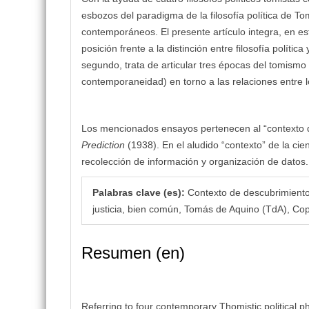
esbozos del paradigma de la filosofía política de To
contemporáneos. El presente artículo integra, en est
posición frente a la distinción entre filosofía polític
segundo, trata de articular tres épocas del tomismo 
contemporaneidad) en torno a las relaciones entre lo
Los mencionados ensayos pertenecen al “contexto 
Prediction
(1938). En el aludido “contexto” de la ci
recolección de información y organización de datos.
Palabras clave (es):
Contexto de descubrimiento, fi
justicia, bien común, Tomás de Aquino (TdA), Co
Resumen (en)
Referring to four contemporary Thomistic political 