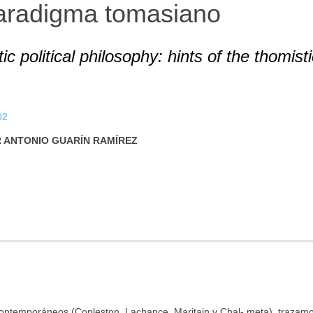
 paradigma tomasiano
 political philosophy: hints of the thomisti
02
 ANTONIO GUARÍN RAMÍREZ
s contemporáneos (Copleston, Lachance, Maritain y Chal- meta), trazam