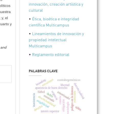
innovación, creación artística y
líticos
cultural
nuestra
 y, el
•
Ética, bioética e integridad
cuarto y
científica Multicampus
•
Lineamientos de innovación y
propiedad intelectual
Multicampus
 and
•
Reglamento editorial
PALABRAS CLAVE
terrorismo
branding
contrahegemónicos
decreto judicial
libertad
peligro en la demora
apariencia de buen derecho
urgencia
fútbol
innominada
estructura
delito
inasistencia
nominada
discrecionalidad
cautela
exigibilidad
obligación
sociología
derecho
niñez
interés superior