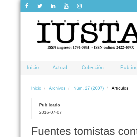
Salto
rápido
al
contenido
de
Inicio
Actual
Colección
Publin
la
Inicio
Archivos
Núm. 27 (2007)
Artículos
página
Navegación
Publicado
principal
2016-07-07
Contenido
principal
Fuentes tomistas con
Barra