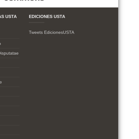
AS USTA
EDICIONES USTA
Tweets EdicionesUSTA
o
isputatae
e