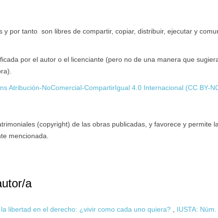
y por tanto son libres de compartir, copiar, distribuir, ejecutar y comu
ficada por el autor o el licenciante (pero no de una manera que sugier
ra).
s Atribución-NoComercial-CompartirIgual 4.0 Internacional (CC BY-N
imoniales (copyright) de las obras publicadas, y favorece y permite l
ente mencionada.
autor/a
e la libertad en el derecho: ¿vivir como cada uno quiera?
,
IUSTA: Núm.