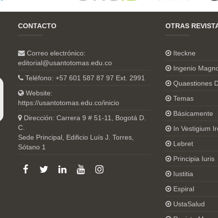
CONTACTO
OTRAS REVIST
Correo electrónico:
Iteckne
editorial@usantotomas.edu.co
Ingenio Magn
Teléfono: +57 601 587 87 97 Ext. 2991
Quaestiones D
Website:
Temas
https://usantotomas.edu.co/inicio
Básicamente
Dirección: Carrera 9 # 51-11, Bogotá D.
C.
In Vestigium Ir
Sede Principal, Edificio Luís J. Torres,
Lebret
Sótano 1
Principia Iuris
Iustitia
Espiral
UstaSalud