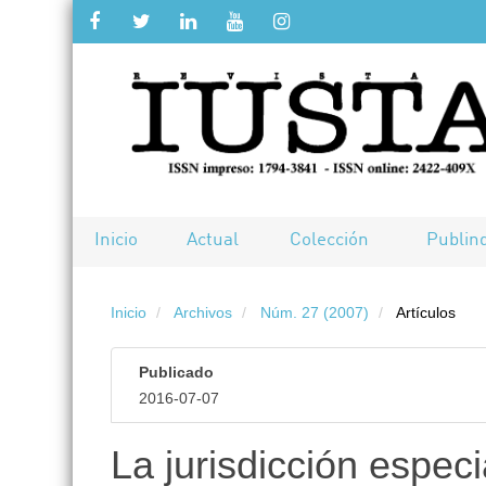
Salto
rápido
al
contenido
de
Inicio
Actual
Colección
Publin
la
Inicio
Archivos
Núm. 27 (2007)
Artículos
página
Navegación
Publicado
principal
2016-07-07
Contenido
principal
La jurisdicción especia
Barra