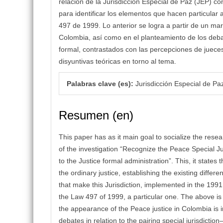
relación de la Jurisdicción Especial de Paz (JEP) con 
para identificar los elementos que hacen particular 
497 de 1999. Lo anterior se logra a partir de un marc
Colombia, así como en el planteamiento de los debate
formal, contrastados con las percepciones de juece
disyuntivas teóricas en torno al tema.
Palabras clave (es):
Jurisdicción Especial de Paz,
Resumen (en)
This paper has as it main goal to socialize the rese
of the investigation “Recognize the Peace Special Juris
to the Justice formal administration”. This, it state
the ordinary justice, establishing the existing differ
that make this Jurisdiction, implemented in the 1991
the Law 497 of 1999, a particular one. The above i
the appearance of the Peace justice in Colombia is in
debates in relation to the pairing special jurisdiction