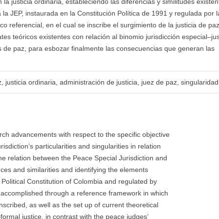
la justicia ordinaria, estableciendo las diferencias y similitudes existen
a la JEP, instaurada en la Constitución Política de 1991 y regulada por 
o referencial, en el cual se inscribe el surgimiento de la justicia de pa
s teóricos existentes con relación al binomio jurisdicción especial–jus
s de paz, para esbozar finalmente las consecuencias que generan las
 justicia ordinaria, administración de justicia, juez de paz, singularidad
arch advancements with respect to the specific objective
diction’s particularities and singularities in relation
s the relation between the Peace Special Jurisdiction and
ences and similarities and identifying the elements
 Political Constitution of Colombia and regulated by
s accomplished through a reference framework in which
scribed, as well as the set up of current theoretical
–formal justice, in contrast with the peace judges’