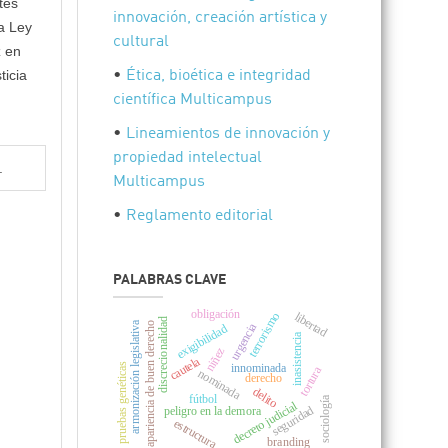
tes
innovación, creación artística y
la Ley
cultural
z en
ticia
•
Ética, bioética e integridad
científica Multicampus
•
Lineamientos de innovación y
propiedad intelectual
.
Multicampus
•
Reglamento editorial
PALABRAS CLAVE
obligación
libertad
terrorismo
discrecionalidad
armonización legislativa
apariencia de buen derecho
urgencia
exigibilidad
inasistencia
niñez
cautela
innominada
pruebas genéticas
tortura
nominada
derecho
delito
fútbol
sociología
decreto judicial
seguridad
peligro en la demora
estructura
branding