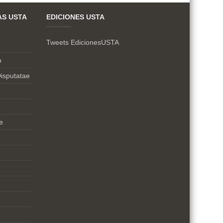
AS USTA
EDICIONES USTA
Tweets EdicionesUSTA
o
isputatae
e