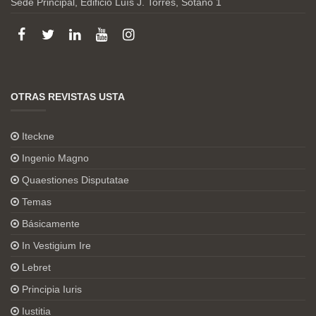
Sede Principal, Edificio Luís J. Torres, Sótano 1
OTRAS REVISTAS USTA
Iteckne
Ingenio Magno
Quaestiones Disputatae
Temas
Básicamente
In Vestigium Ire
Lebret
Principia Iuris
Iustitia