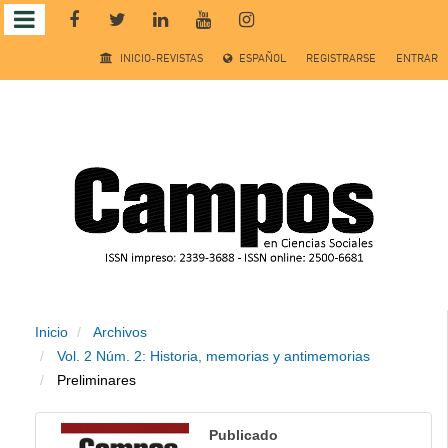
Salto
INICIO-REVISTAS
ESPAÑOL
REGISTRARSE
ENTRAR
rápido
al
contenido
de
la
página
Inicio
Archivos
Navegación
Vol. 2 Núm. 2: Historia, memorias y antimemorias
principal
Preliminares
Contenido
principal
Publicado
Barra