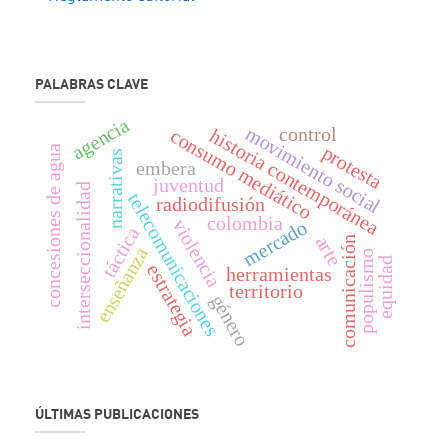
PALABRAS CLAVE
agencia
movimiento social
control
historia contemporánea
consumo mediático
protesta
concesiones de agua
narrativas
embera
juventud
interseccionalidad
telecomunicaciones
radiodifusión
colombia
violencia
mercado
táctica
arte
comunicación
enseñanza
populismo
equidad
estrategia
herramientas
territorio
género
ÚLTIMAS PUBLICACIONES