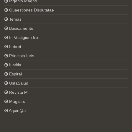
Ingenio Magno
Quaestiones Disputatae
Temas
Básicamente
In Vestigium Ire
Lebret
Principia Iuris
Iustitia
Espiral
UstaSalud
Revista M
Magistro
Aquin@s