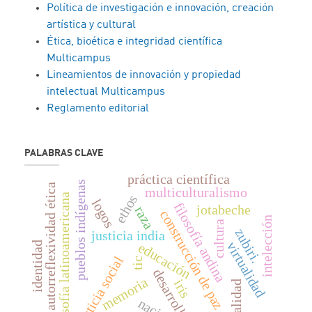
Política de investigación e innovación, creación
artística y cultural
Ética, bioética e integridad científica
Multicampus
Lineamientos de innovación y propiedad
intelectual Multicampus
Reglamento editorial
PALABRAS CLAVE
práctica científica
pueblos indígenas
autorreflexividad ética
multiculturalismo
filosofía lati­noamericana
ethos
logos
filosofía andina
jotabeche
raza
construcción de paz
intelección
cultura
zubiri.
justicia india
virtualidad
identidad
educación
justicia social
tic
desarrollo
memoria
iris
realidad
nación