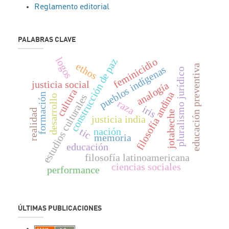
Reglamento editorial
PALABRAS CLAVE
logos
feminicidio
construcción de paz
ethos
educación preventiva
pueblos indígenas
pluralismo jurídico
justicia social
analogía
cultura
filosofía andina
formación
estudios culturales
desarrollo
raza
iris
realidad
jotabeche
justicia india
nación
tic
memoria
educación
filosofía lati­noamericana
ciencias sociales
performance
ÚLTIMAS PUBLICACIONES