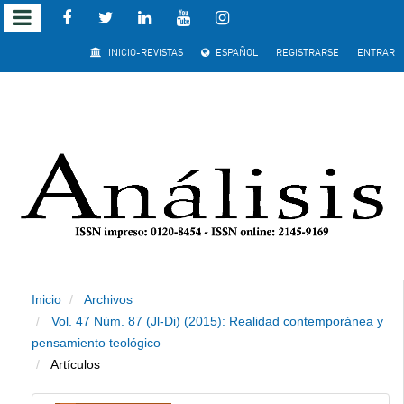
Salto rápido al contenido de la página
INICIO-REVISTAS
ESPAÑOL
REGISTRARSE
ENTRAR
Navegación principal
Contenido principal
Barra lateral
Inicio
Archivos
Vol. 47 Núm. 87 (Jl-Di) (2015): Realidad contemporánea y
pensamiento teológico
Artículos