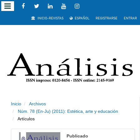
Salto rápido al contenido de la página
INICIO-REVISTAS
ESPAÑOL
REGISTRARSE
ENTRAR
Navegación principal
Contenido principal
Barra lateral
Inicio
Archivos
Núm. 78 (En-Ju) (2011): Estética, arte y educación
Artículos
Publicado