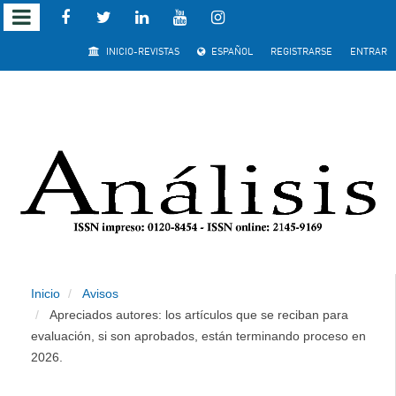
Salto rápido al contenido de la página
INICIO-REVISTAS
ESPAÑOL
REGISTRARSE
ENTRAR
Navegación principal
Contenido principal
Barra lateral
Inicio
Avisos
Apreciados autores: los artículos que se reciban para
evaluación, si son aprobados, están terminando proceso en
2026.