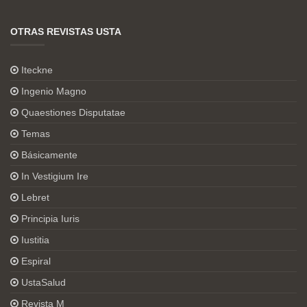
OTRAS REVISTAS USTA
Iteckne
Ingenio Magno
Quaestiones Disputatae
Temas
Básicamente
In Vestigium Ire
Lebret
Principia Iuris
Iustitia
Espiral
UstaSalud
Revista M