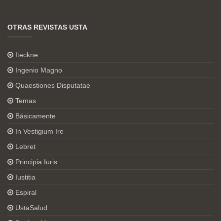
OTRAS REVISTAS USTA
Iteckne
Ingenio Magno
Quaestiones Disputatae
Temas
Básicamente
In Vestigium Ire
Lebret
Principia Iuris
Iustitia
Espiral
UstaSalud