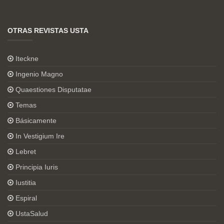
OTRAS REVISTAS USTA
Iteckne
Ingenio Magno
Quaestiones Disputatae
Temas
Básicamente
In Vestigium Ire
Lebret
Principia Iuris
Iustitia
Espiral
UstaSalud