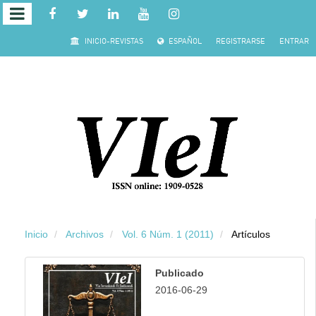
Salto rápido al contenido de la página
INICIO-REVISTAS
ESPAÑOL
REGISTRARSE
ENTRAR
Navegación principal
Contenido principal
Barra lateral
Inicio
Archivos
Vol. 6 Núm. 1 (2011)
Artículos
Publicado
2016-06-29