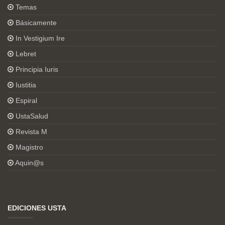
Temas
Básicamente
In Vestigium Ire
Lebret
Principia Iuris
Iustitia
Espiral
UstaSalud
Revista M
Magistro
Aquin@s
EDICIONES USTA