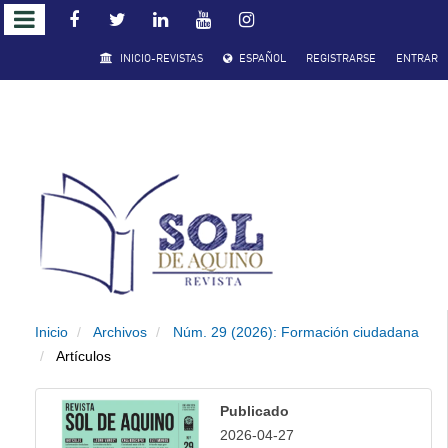
Salto
INICIO-REVISTAS
ESPAÑOL
REGISTRARSE
ENTRAR
rápido
al
contenido
de
la
página
Inicio
Archivos
Núm. 29 (2026): Formación ciudadana
Navegación
Artículos
principal
Contenido
Publicado
principal
2026-04-27
Barra