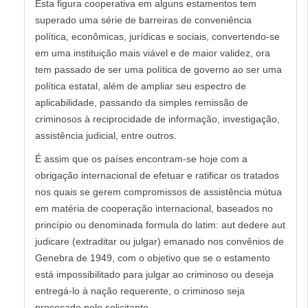
Esta figura cooperativa em alguns estamentos tem
superado uma série de barreiras de conveniência
política, econômicas, jurídicas e sociais, convertendo-se
em uma instituição mais viável e de maior validez, ora
tem passado de ser uma política de governo ao ser uma
política estatal, além de ampliar seu espectro de
aplicabilidade, passando da simples remissão de
criminosos à reciprocidade de informação, investigação,
assistência judicial, entre outros.
É assim que os países encontram-se hoje com a
obrigação internacional de efetuar e ratificar os tratados
nos quais se gerem compromissos de assistência mútua
em matéria de cooperação internacional, baseados no
princípio ou denominada formula do latim: aut dedere aut
judicare (extraditar ou julgar) emanado nos convênios de
Genebra de 1949, com o objetivo que se o estamento
está impossibilitado para julgar ao criminoso ou deseja
entregá-lo à nação requerente, o criminoso seja
procesado pelo solicitante.