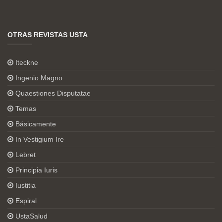
OTRAS REVISTAS USTA
Iteckne
Ingenio Magno
Quaestiones Disputatae
Temas
Básicamente
In Vestigium Ire
Lebret
Principia Iuris
Iustitia
Espiral
UstaSalud