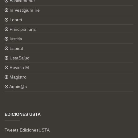
Básicamente
In Vestigium Ire
Lebret
Principia Iuris
Iustitia
Espiral
UstaSalud
Revista M
Magistro
Aquin@s
EDICIONES USTA
Tweets EdicionesUSTA