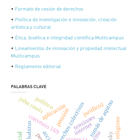
•
Formato de cesión de derechos
•
Política de investigación e innovación, creación
artística y cultural
•
Ética, bioética e integridad científica Multicampus
•
Lineamientos de innovación y propiedad intelectual
Multicampus
•
Reglamento editorial
PALABRAS CLAVE
político
john rawls
tomás de aquino
derechos colectivos
jurídico)
aplicación
pensión
convenio 169
tensiones
religioso
internet
habitus
reforma
vigencia