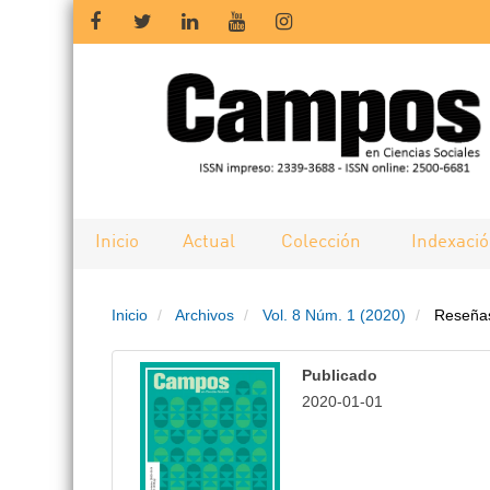
Salto
rápido
al
contenido
de
Inicio
Actual
Colección
Indexaci
la
Inicio
Archivos
Vol. 8 Núm. 1 (2020)
Reseñas 
página
Navegación
Publicado
principal
2020-01-01
Contenido
principal
Barra