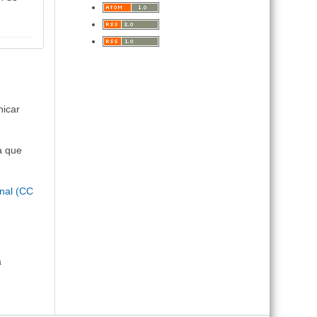
nicar
a que
nal (CC
a