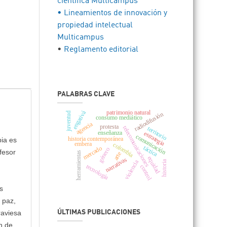
científica Multicampus
• Lineamientos de innovación y
propiedad intelectual
Multicampus
•
Reglamento editorial
PALABRAS CLAVE
patrimonio natural
engativá
radiodifusión
juventud
consumo mediático
agencia
protesta
telecomunicaciones
territorio
enseñanza
estrategia
comunicación
historia contemporánea
bia es
embera
colombia
táctica
mercado
género
fesor
herramientas
arte
equidad
narrativas
historia
violencia
tecnología
control
s
 paz,
ÚLTIMAS PUBLICACIONES
raviesa
n de