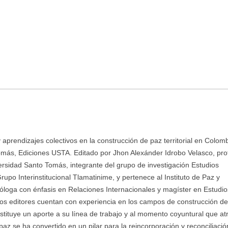
aprendizajes colectivos en la construcción de paz territorial en Colom
o Tomás, Ediciones USTA. Editado por Jhon Alexánder Idrobo Velasco, pro
versidad Santo Tomás, integrante del grupo de investigación Estudios
Grupo Interinstitucional Tlamatinime, y pertenece al Instituto de Paz y
óloga con énfasis en Relaciones Internacionales y magíster en Estudio
os editores cuentan con experiencia en los campos de construcción de
nstituye un aporte a su línea de trabajo y al momento coyuntural que at
az se ha convertido en un pilar para la reincorporación y reconciliació