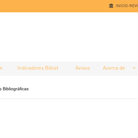
INICIO-REV
ón
Indicadores Biblat
Avisos
Acerca de
Bibliográficas