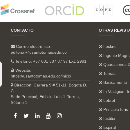
CONTACTO
OTRAS REVIST
Correo electrónico:
Iteckne
editorial@usantotomas.edu.co
Ingenio Magn
Teléfono: +57 601 587 87 97 Ext. 2991
Quaestiones D
Website:
Temas
https://usantotomas.edu.co/inicio
Básicamente
Dirección: Carrera 9 # 51-11, Bogotá D.
C.
In Vestigium Ir
Sede Principal, Edificio Luís J. Torres,
Lebret
Sótano 1
Principia Iuris
Iustitia
Espiral