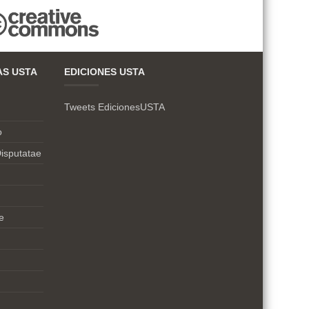
AS USTA
EDICIONES USTA
Tweets EdicionesUSTA
o
isputatae
e