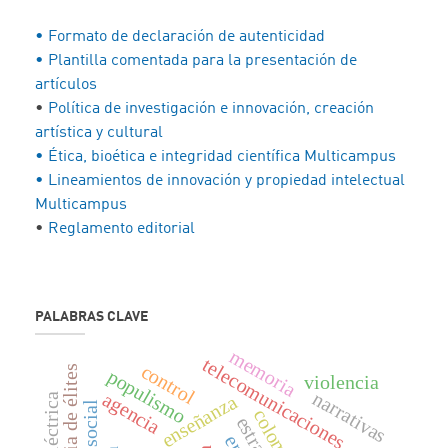
• Formato de declaración de autenticidad
• Plantilla comentada para la presentación de
artículos
•
Política de investigación e innovación, creación
artística y cultural
• Ética, bioética e integridad científica Multicampus
• Lineamientos de innovación y propiedad intelectual
Multicampus
•
Reglamento editorial
PALABRAS CLAVE
memoria
telecomunicaciones
control
historia de élites
populismo
violencia
narrativas
agencia
enseñanza
hidroeléctrica
colombia