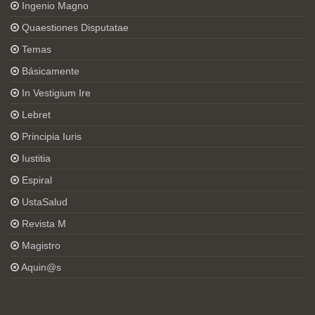
Ingenio Magno
Quaestiones Disputatae
Temas
Básicamente
In Vestigium Ire
Lebret
Principia Iuris
Iustitia
Espiral
UstaSalud
Revista M
Magistro
Aquin@s