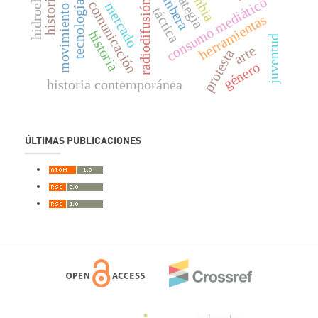
movimiento social
estrategia
embera
consumo mediático
comunicación
radiodifusión
tecnología
mercado
táctica
herramientas
historia
juventud
arte
protesta
género
historia contemporánea
ÚLTIMAS PUBLICACIONES