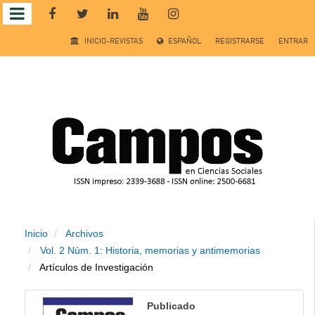
Salto
INICIO-REVISTAS
ESPAÑOL
REGISTRARSE
ENTRAR
rápido
al
contenido
de
la
página
Inicio
Archivos
Navegación
Vol. 2 Núm. 1: Historia, memorias y antimemorias
principal
Artículos de Investigación
Contenido
principal
Publicado
Barra