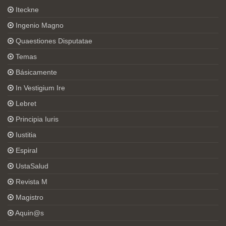
Iteckne
Ingenio Magno
Quaestiones Disputatae
Temas
Básicamente
In Vestigium Ire
Lebret
Principia Iuris
Iustitia
Espiral
UstaSalud
Revista M
Magistro
Aquin@s