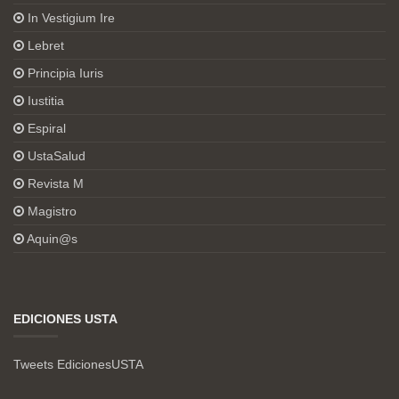
In Vestigium Ire
Lebret
Principia Iuris
Iustitia
Espiral
UstaSalud
Revista M
Magistro
Aquin@s
EDICIONES USTA
Tweets EdicionesUSTA