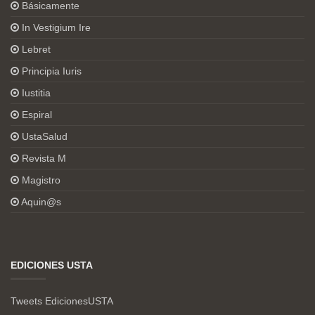
Básicamente
In Vestigium Ire
Lebret
Principia Iuris
Iustitia
Espiral
UstaSalud
Revista M
Magistro
Aquin@s
EDICIONES USTA
Tweets EdicionesUSTA