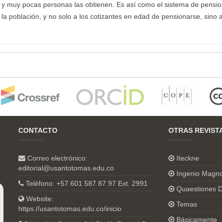
 y muy pocas personas las obtienen. Es así como el sistema de pensi
la población, y no solo a los cotizantes en edad de pensionarse, sino 
CONTACTO
OTRAS REVIST
Correo electrónico:
Iteckne
editorial@usantotomas.edu.co
Ingenio Magn
Teléfono: +57 601 587 87 97 Ext. 2991
Quaestiones D
Website:
Temas
https://usantotomas.edu.co/inicio
Básicamente