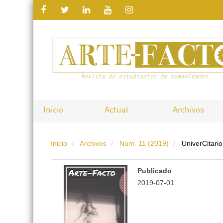
Salto
rápido
al
contenido
de
Inicio
Actual
Archivos
la
Inicio
Archivos
Núm. 11 (2019)
UniverCitario
página
Navegación
Publicado
principal
2019-07-01
Contenido
principal
Barra