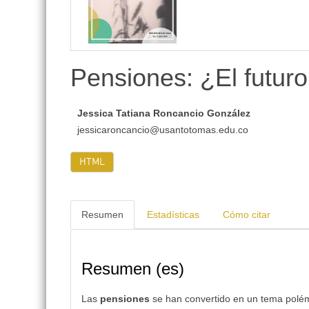
lateral
Pensiones: ¿El futuro
Jessica Tatiana Roncancio González
jessicaroncancio@usantotomas.edu.co
HTML
Resumen
Estadísticas
Cómo citar
Resumen (es)
Las
pensiones
se han convertido en un tema polém