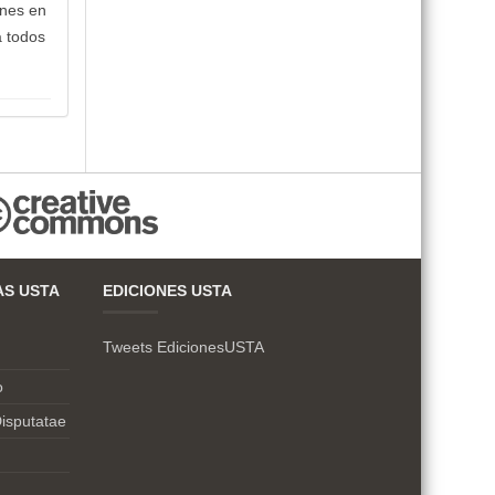
ones en
a todos
AS USTA
EDICIONES USTA
Tweets EdicionesUSTA
o
isputatae