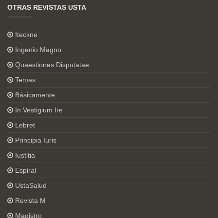
OTRAS REVISTAS USTA
Iteckne
Ingenio Magno
Quaestiones Disputatae
Temas
Básicamente
In Vestigium Ire
Lebret
Principia Iuris
Iustitia
Espiral
UstaSalud
Revista M
Magistro