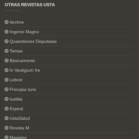
OTRAS REVISTAS USTA
Iteckne
Ingenio Magno
Quaestiones Disputatae
Temas
Básicamente
In Vestigium Ire
Lebret
Principia Iuris
Iustitia
Espiral
UstaSalud
Revista M
Magistro