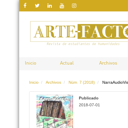
Salto
rápido
al
contenido
de
Inicio
Actual
Archivos
la
Inicio
Archivos
Núm. 7 (2018)
NarraAudioVis
página
Navegación
Publicado
principal
2018-07-01
Contenido
principal
Barra