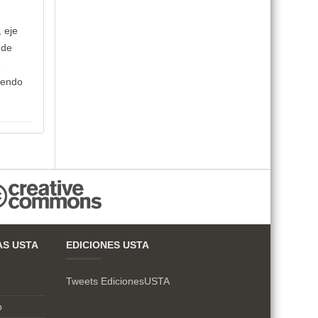
 eje
 de
e
tiendo
AS USTA
EDICIONES USTA
Tweets EdicionesUSTA
o