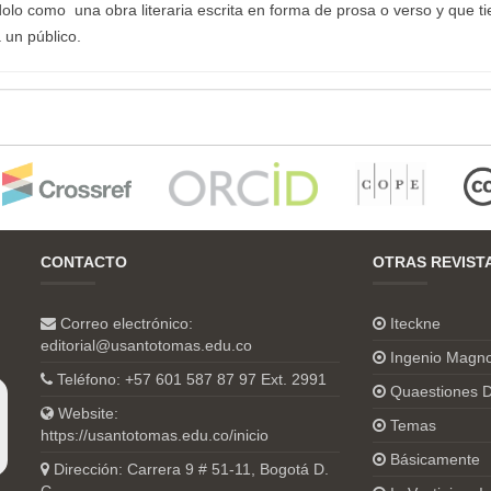
ndolo como una obra literaria escrita en forma de prosa o verso y que t
 un público.
CONTACTO
OTRAS REVIST
Correo electrónico:
Iteckne
editorial@usantotomas.edu.co
Ingenio Magn
Teléfono: +57 601 587 87 97 Ext. 2991
Quaestiones D
Website:
Temas
https://usantotomas.edu.co/inicio
Básicamente
Dirección: Carrera 9 # 51-11, Bogotá D.
C.