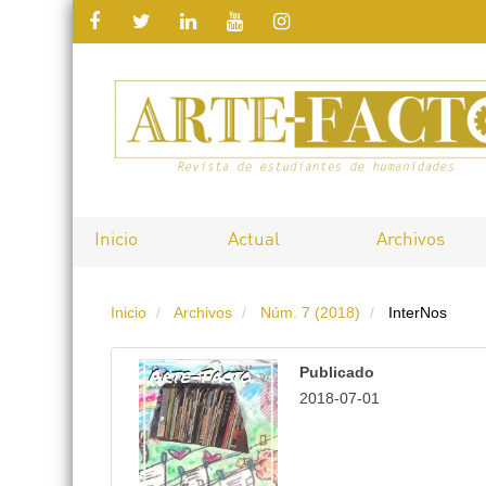
Salto
rápido
al
contenido
de
Inicio
Actual
Archivos
la
Inicio
Archivos
Núm. 7 (2018)
InterNos
página
Navegación
Publicado
principal
2018-07-01
Contenido
principal
Barra