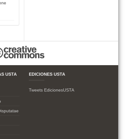
iene
AS USTA
EDICIONES USTA
Tweets EdicionesUSTA
o
isputatae