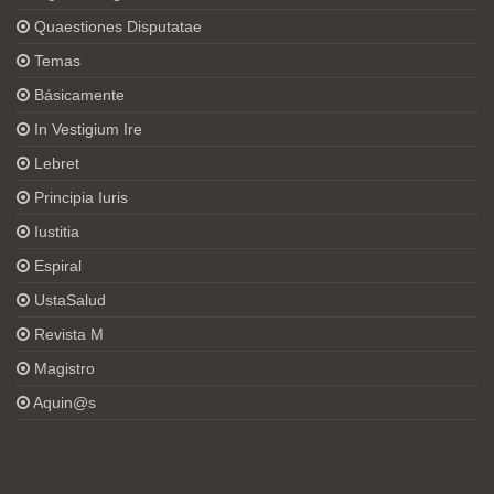
Quaestiones Disputatae
Temas
Básicamente
In Vestigium Ire
Lebret
Principia Iuris
Iustitia
Espiral
UstaSalud
Revista M
Magistro
Aquin@s