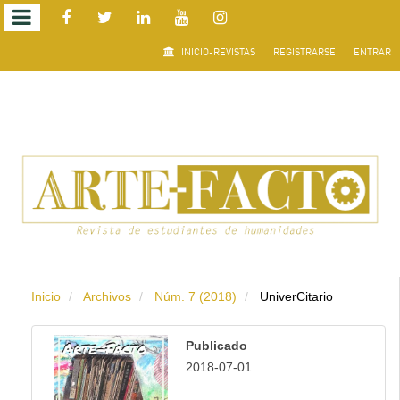
Salto
INICIO-REVISTAS
REGISTRARSE
ENTRAR
rápido
al
contenido
de
la
página
Inicio
Archivos
Núm. 7 (2018)
UniverCitario
Navegación
principal
Publicado
Contenido
2018-07-01
principal
Barra