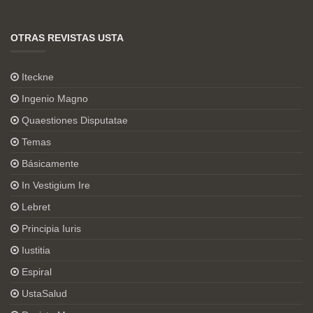
OTRAS REVISTAS USTA
Iteckne
Ingenio Magno
Quaestiones Disputatae
Temas
Básicamente
In Vestigium Ire
Lebret
Principia Iuris
Iustitia
Espiral
UstaSalud