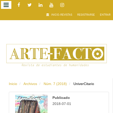
Salto
INICIO-REVISTAS
REGISTRARSE
ENTRAR
rápido
al
contenido
de
la
página
Inicio
Archivos
Núm. 7 (2018)
UniverCitario
Navegación
principal
Publicado
Contenido
2018-07-01
principal
Barra