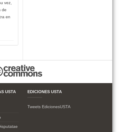
su vez,
n de
tra en
AS USTA
EDICIONES USTA
Tweets EdicionesUSTA
o
isputatae