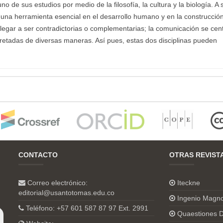
 de sus estudios por medio de la filosofía, la cultura y la biología. A 
 una herramienta esencial en el desarrollo humano y en la construcció
legar a ser contradictorias o complementarias; la comunicación se cen
pretadas de diversas maneras. Así pues, estas dos disciplinas pueden
CONTACTO
OTRAS REVIST
Correo electrónico:
Iteckne
editorial@usantotomas.edu.co
Ingenio Magn
Teléfono: +57 601 587 87 97 Ext. 2991
Quaestiones D