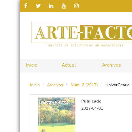
Salto
rápido
al
contenido
de
Inicio
Actual
Archivos
la
Inicio
Archivos
Núm. 2 (2017)
UniverCitario
página
Navegación
Publicado
principal
2017-04-01
Contenido
principal
Barra