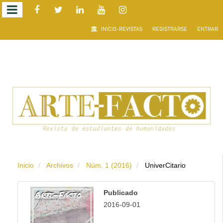
Salto
INICIO-REVISTAS
REGISTRARSE
ENTRAR
rápido
al
contenido
de
la
página
Inicio
Archivos
Núm. 1 (2016)
UniverCitario
Navegación
principal
Publicado
Contenido
2016-09-01
principal
Barra