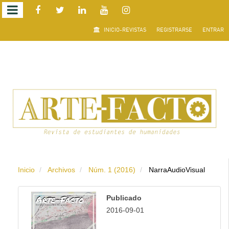
Salto
INICIO-REVISTAS
REGISTRARSE
ENTRAR
rápido
al
contenido
de
la
página
Inicio
Archivos
Núm. 1 (2016)
NarraAudioVisual
Navegación
principal
Publicado
Contenido
2016-09-01
principal
Barra