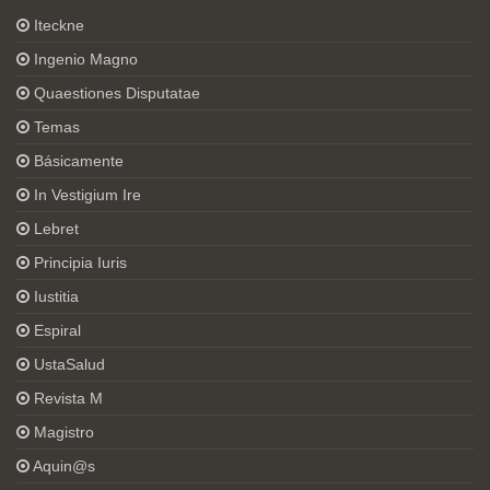
Iteckne
Ingenio Magno
Quaestiones Disputatae
Temas
Básicamente
In Vestigium Ire
Lebret
Principia Iuris
Iustitia
Espiral
UstaSalud
Revista M
Magistro
Aquin@s