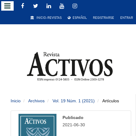
Salto
INICIO-REVISTAS
ESPAÑOL
REGISTRARSE
ENTRAR
rápido
al
contenido
de
la
página
Inicio
Archivos
Vol. 19 Núm. 1 (2021)
Artículos
Navegación
principal
Publicado
Contenido
2021-06-30
principal
Barra