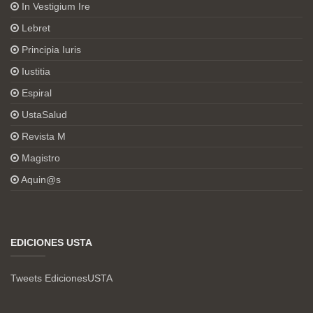
In Vestigium Ire
Lebret
Principia Iuris
Iustitia
Espiral
UstaSalud
Revista M
Magistro
Aquin@s
EDICIONES USTA
Tweets EdicionesUSTA