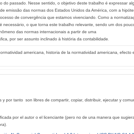
 do passado. Nesse sentido, o objetivo deste trabalho é expressar a
s de emissão das normas dos Estados Unidos da América, com a hipót
 processo de convergência que estamos vivenciando. Como a normatiza
 é necessário, o que torna este trabalho relevante, sendo um dos pouc
fenômeno das normas internacionais a partir de uma
ca, por ser assunto inclinado à história da contabilidade.
 normatividad americana, historia de la normatividad americana, efecto 
y por tanto son libres de compartir, copiar, distribuir, ejecutar y comu
ficada por el autor o el licenciante (pero no de una manera que sugier
ra).