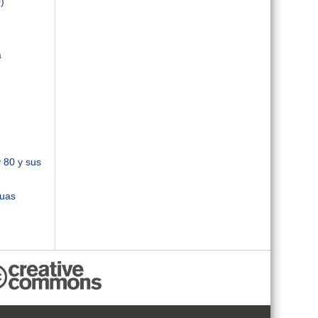
)
a
y 80 y sus
suas