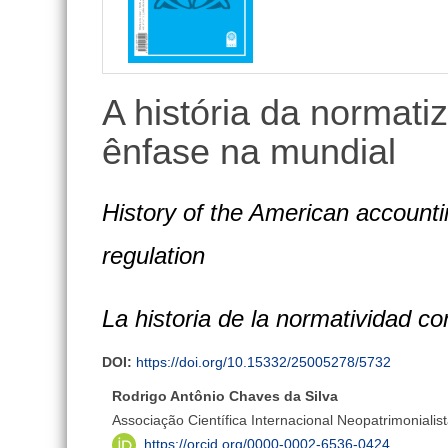
lateral
A história da normat
ênfase na mundial
History of the American accounti
regulation
La historia de la normatividad c
DOI:
https://doi.org/10.15332/25005278/5732
Rodrigo Antônio Chaves da Silva
Associação Científica Internacional Neopatrimonialis
https://orcid.org/0000-0002-6536-0424