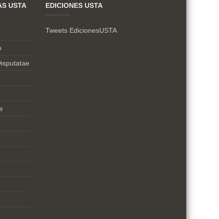
AS USTA
EDICIONES USTA
Tweets EdicionesUSTA
o
isputatae
e