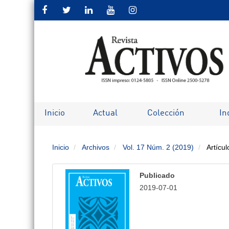
Salto
rápido
al
contenido
de
Inicio
Actual
Colección
In
la
Inicio
Archivos
Vol. 17 Núm. 2 (2019)
Artícul
página
Navegación
Publicado
principal
2019-07-01
Contenido
principal
Barra