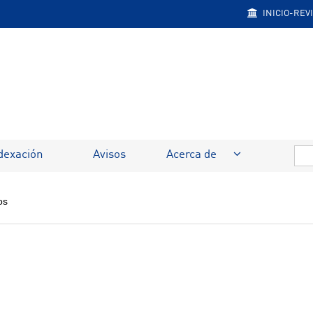
INICIO-REV
dexación
Avisos
Acerca de
os