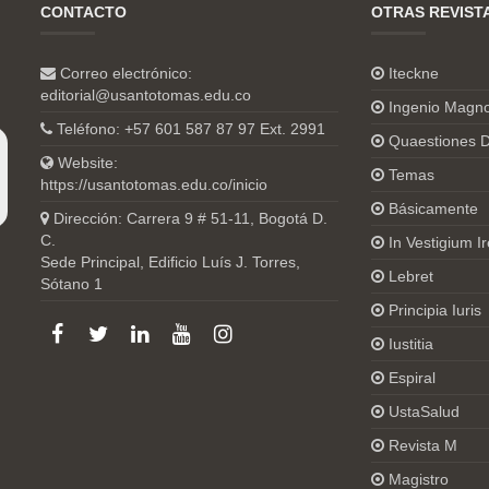
CONTACTO
OTRAS REVIST
Correo electrónico:
Iteckne
editorial@usantotomas.edu.co
Ingenio Magn
Teléfono: +57 601 587 87 97 Ext. 2991
Quaestiones D
Website:
Temas
https://usantotomas.edu.co/inicio
Básicamente
Dirección: Carrera 9 # 51-11, Bogotá D.
C.
In Vestigium Ir
Sede Principal, Edificio Luís J. Torres,
Lebret
Sótano 1
Principia Iuris
Iustitia
Espiral
UstaSalud
Revista M
Magistro