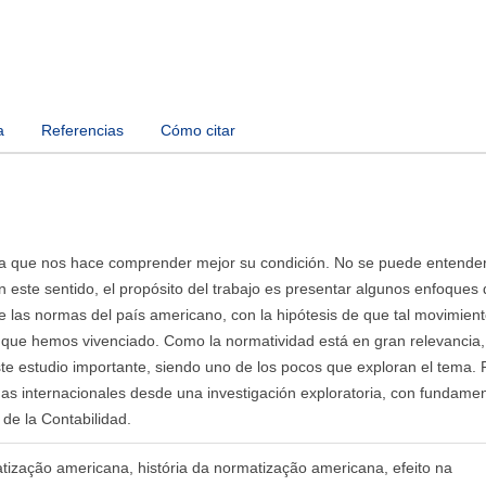
a
Referencias
Cómo citar
ria que nos hace comprender mejor su condición. No se puede entender
 este sentido, el propósito del trabajo es presentar algunos enfoques 
de las normas del país americano, con la hipótesis de que tal movimien
a que hemos vivenciado. Como la normatividad está en gran relevancia,
ste estudio importante, siendo uno de los pocos que exploran el tema. 
mas internacionales desde una investigación exploratoria, con fundame
a de la Contabilidad.
atização americana, história da normatização americana, efeito na