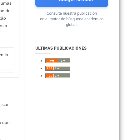
lgumas
ese de
Consulte nuestra publicación
ção
en el motor de búsqueda académico
global.
os a
ÚLTIMAS PUBLICACIONES
en la
nicar
a que