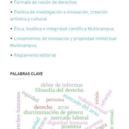
•
Formato de cesión de derechos
•
Política de investigación e innovación, creación
artística y cultural
•
Ética, bioética e integridad científica Multicampus
•
Lineamientos de innovación y propiedad intelectual
Multicampus
•
Reglamento editorial
PALABRAS CLAVE
deber de informar
filosofía del derecho
reforma
equidad
mercado del sexo
derechos humanos
crisis
trabajo sexual
persona
derecho
arras
comercio sexual.
discriminación de género
mercado laboral
contratos
extraedad
compraventa
dignidad humana
promesa