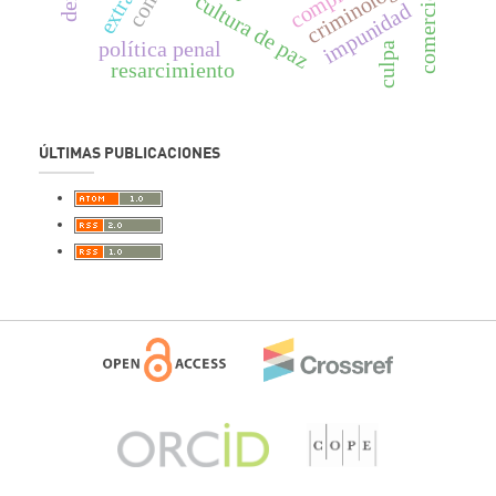
criminología
cultura de paz
impunidad
política penal
culpa
resarcimiento
ÚLTIMAS PUBLICACIONES