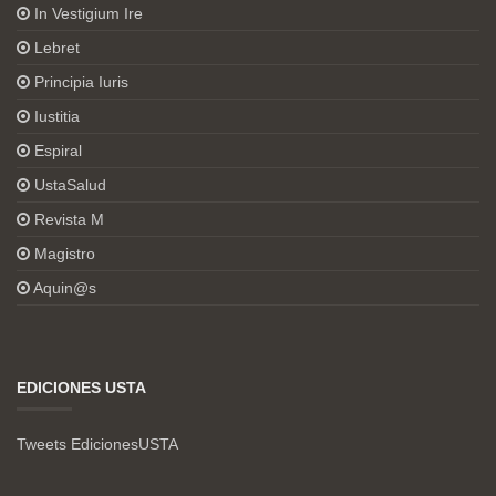
In Vestigium Ire
Lebret
Principia Iuris
Iustitia
Espiral
UstaSalud
Revista M
Magistro
Aquin@s
EDICIONES USTA
Tweets EdicionesUSTA