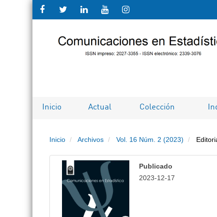
Salto
rápido
al
contenido
de
Inicio
Actual
Colección
In
la
Inicio
Archivos
Vol. 16 Núm. 2 (2023)
Editori
página
Navegación
Publicado
principal
2023-12-17
Contenido
principal
Barra