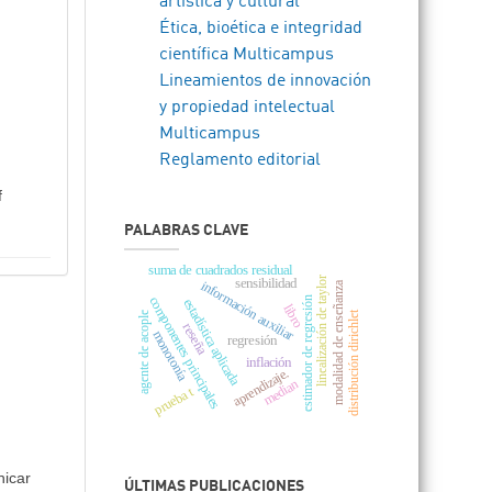
artística y cultural
Ética, bioética e integridad
científica Multicampus
Lineamientos de innovación
y propiedad intelectual
Multicampus
Reglamento editorial
f
PALABRAS CLAVE
suma de cuadrados residual
linealización de taylor
sensibilidad
información auxiliar
modalidad de enseñanza
componentes principales
estimador de regresión
estadística aplicada
libro
distribución dirichlet
agente de acople
reseña
monotonía
regresión
inflación
aprendizaje.
median
prueba t
nicar
ÚLTIMAS PUBLICACIONES