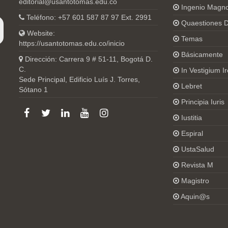
editorial@usantotomas.edu.co
Ingenio Magn
Teléfono: +57 601 587 87 97 Ext. 2991
Quaestiones D
Website:
Temas
https://usantotomas.edu.co/inicio
Básicamente
Dirección: Carrera 9 # 51-11, Bogotá D.
C.
In Vestigium Ir
Sede Principal, Edificio Luís J. Torres,
Lebret
Sótano 1
Principia Iuris
Iustitia
Espiral
UstaSalud
Revista M
Magistro
Aquin@s