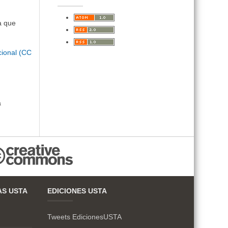
a que
cional (CC
a
AS USTA
EDICIONES USTA
Tweets EdicionesUSTA