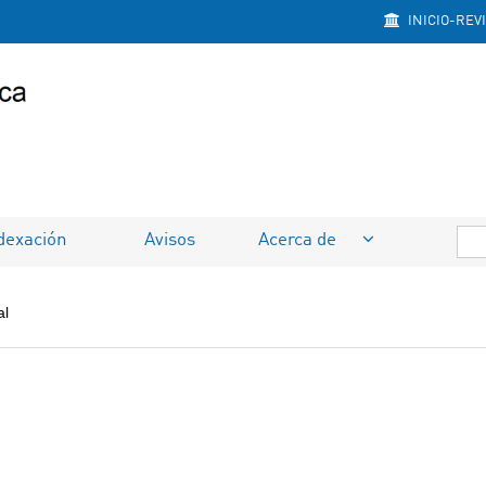
INICIO-REV
dexación
Avisos
Acerca de
al