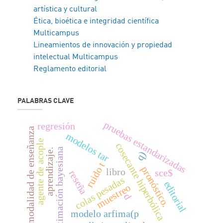
artística y cultural
Ética, bioética e integridad científica
Multicampus
Lineamientos de innovación y propiedad
intelectual Multicampus
Reglamento editorial
PALABRAS CLAVE
pruebas estandarizadas
regresión
modalidad de enseñanza
modelos tar
agente de acople
cosecante hiperbólica
estimación bayesiana
aprendizaje.
q)
ruido t
pronóstico.
libro
sce$
reseña
colas pesadas
editorial
muestreo
d
modelo arfima(p