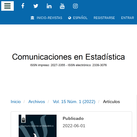
Salto
INICIO-REVISTAS
ESPAÑOL
REGISTRARSE
ENTRAR
rápido
al
contenido
de
la
página
Inicio
Archivos
Vol. 15 Núm. 1 (2022)
Artículos
Navegación
principal
Publicado
Contenido
2022-06-01
principal
Barra