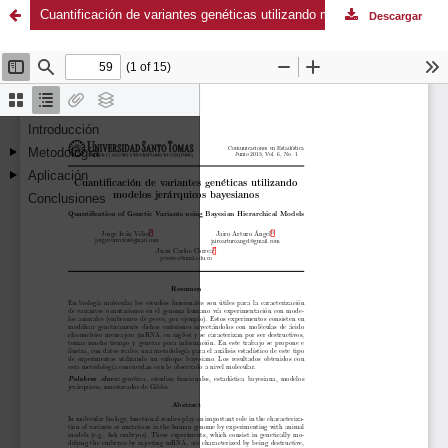
Cuantificación de variantes genéticas utilizando modelos jerárquicos bayesianos
Descargar