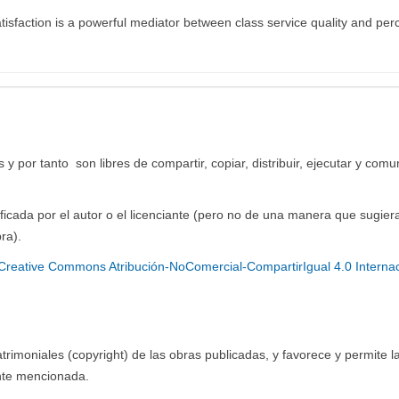
atisfaction is a powerful mediator between class service quality and per
y por tanto son libres de compartir, copiar, distribuir, ejecutar y comu
ficada por el autor o el licenciante (pero no de una manera que sugier
ra).
Creative Commons Atribución-NoComercial-CompartirIgual 4.0 Interna
imoniales (copyright) de las obras publicadas, y favorece y permite l
ente mencionada.