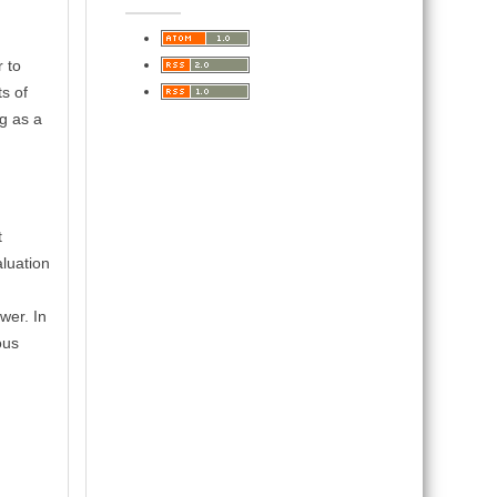
 to
s of
ng as a
t
aluation
wer. In
ous