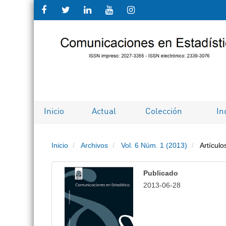
Salto
rápido
al
contenido
de
Inicio
Actual
Colección
In
la
Inicio
Archivos
Vol. 6 Núm. 1 (2013)
Artículo
página
Navegación
Publicado
principal
2013-06-28
Contenido
principal
Barra