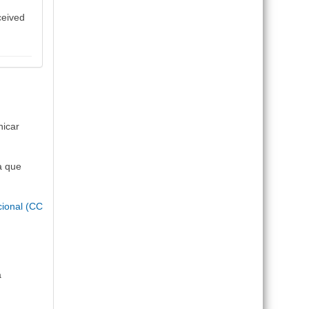
ceived
nicar
a que
cional (CC
a