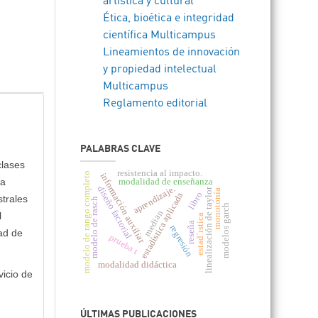
artística y cultural
Ética, bioética e integridad
científica Multicampus
Lineamientos de innovación
y propiedad intelectual
Multicampus
Reglamento editorial
PALABRAS CLAVE
clases
resistencia al impacto.
modelo de rango completo
información auxiliar
ma
modalidad de enseñanza
aprendizaje.
diseño factorial
linealización de taylor
monotonía
libro
estadística aplicada
trales
modelo de rasch
modelos garch
median
l
estad´ıstica
reseña
regresión
ad de
prueba t
modalidad didáctica
vicio de
ÚLTIMAS PUBLICACIONES