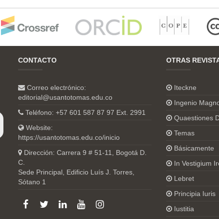
CONTACTO
OTRAS REVIST
Correo electrónico:
Iteckne
editorial@usantotomas.edu.co
Ingenio Magn
Teléfono: +57 601 587 87 97 Ext. 2991
Quaestiones D
Website:
Temas
https://usantotomas.edu.co/inicio
Básicamente
Dirección: Carrera 9 # 51-11, Bogotá D.
C.
In Vestigium Ir
Sede Principal, Edificio Luís J. Torres,
Lebret
Sótano 1
Principia Iuris
Iustitia