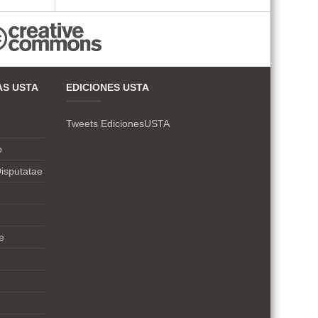
AS USTA
EDICIONES USTA
Tweets EdicionesUSTA
o
isputatae
e