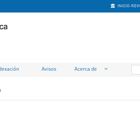
INICIO-REV
dexación
Avisos
Acerca de
s